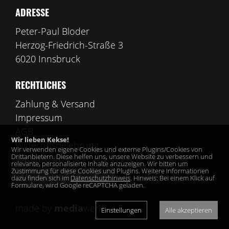
ADRESSE
Peter-Paul Bloder
Herzog-Friedrich-Straße 3
6020 Innsbruck
RECHTLICHES
Zahlung & Versand
Impressum
AGB
Wir lieben Kekse!
Widerrufsbelehrung
Wir verwenden eigene Cookies und externe Plugins/Cookies von
Drittanbietern. Diese helfen uns, unsere Website zu verbessern und
Datenschutz
relevante, personalisierte Inhalte anzuzeigen. Wir bitten um
Zustimmung für diese Cookies und Plugins. Weitere Informationen
Vertrag widerrufen
dazu finden sich im
Datenschutzhinweis
. Hinweis: Bei einem Klick auf
Formulare, wird Google reCAPTCHA geladen.
made by
media
werk
Einstellungen
Alle akzeptieren